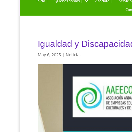
Inicio |
Quiénes somos |
Asóciate |
Servicio
Con
Igualdad y Discapacidad
May 6, 2025
|
Noticias