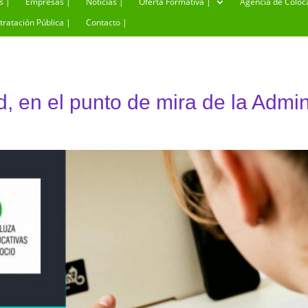
s |
Empresas |
Noticias |
Oferta Formativa |
Agencia de Coloc
tratación Pública |
Contacto |
, en el punto de mira de la Admin