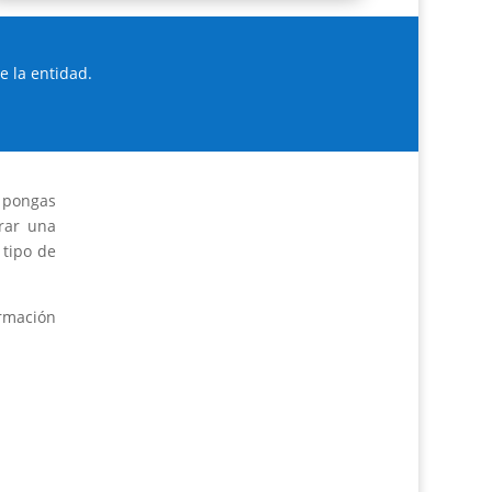
 la entidad.
e pongas
brar una
 tipo de
rmación