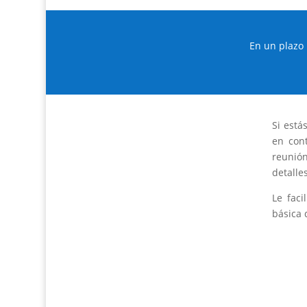
En un plazo
Si está
en cont
reunión
detalle
Le fac
básica 