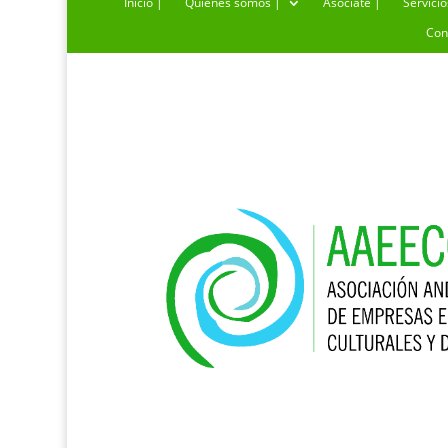
Inicio |
Quiénes somos |
Asóciate |
Servicio
Con