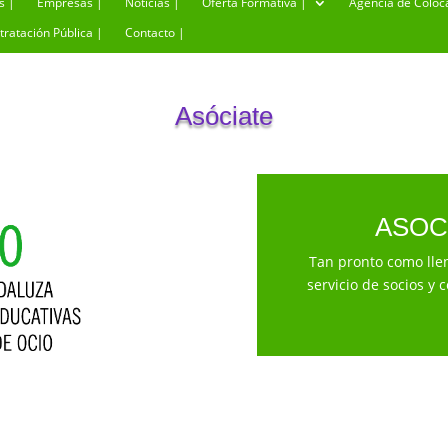
s |
Empresas |
Noticias |
Oferta Formativa |
Agencia de Coloc
tratación Pública |
Contacto |
Asóciate
ASOC
Tan pronto como llen
servicio de socios y