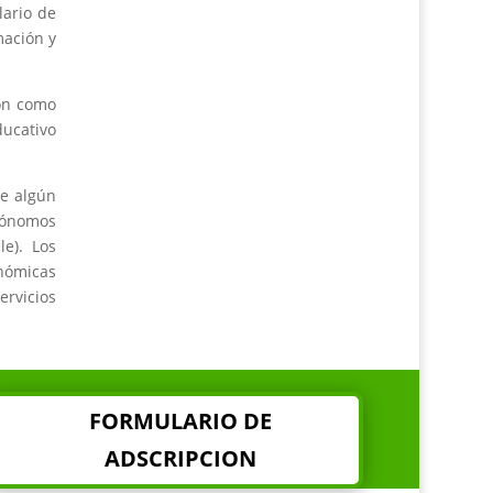
lario de
mación y
ón como
ducativo
de algún
tónomos
e). Los
onómicas
rvicios
FORMULARIO DE
ADSCRIPCION