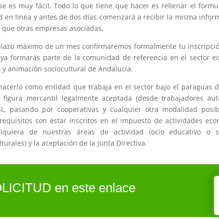
se es muy fácil. Todo lo que tiene que hacer es rellenar el formu
ud en línea y antes de dos días comenzará a recibir la misma infor
 que otras empresas asociadas.
plazo máximo de un mes confirmaremos formalmente tu inscripci
 ya formarás parte de la comunidad de referencia en el sector e
o y animación sociocultural de Andalucía.
acerlo como entidad que trabaja en el sector bajo el paraguas 
e figura mercantil legalmente aceptada (desde trabajadores au
SL, pasando por cooperativas y cualquier otra modalidad posibl
requisitos son estar inscritos en el impuesto de actividades ec
lquiera de nuestras áreas de actividad (ocio educativo o se
lturales) y la aceptación de la Junta Directiva.
OLICITUD en este enlace