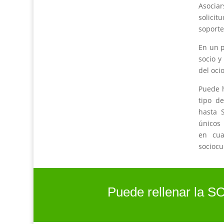
Asociar
solicit
soporte
En un 
socio y
del oci
Puede h
tipo d
hasta 
únicos 
en cua
sociocu
Puede rellenar la S