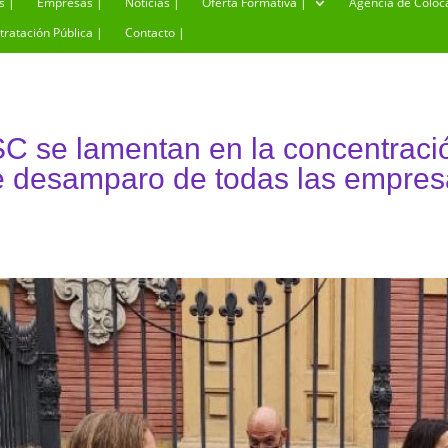
s |
Empresas |
Noticias |
Oferta Formativa |
Agencia de Coloc
tratación Pública |
Contacto |
se lamentan en la concentració
de desamparo de todas las empres