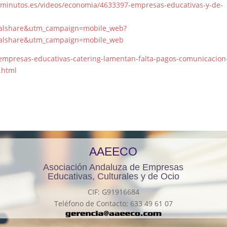
minutos.es/videos/economia/4633397-empresas-educativas-y-de-
alshare&utm_campaign=mobile_web?
alshare&utm_campaign=mobile_web
-empresas-educativas-catering-lamentan-falta-pagos-comunicacion
.html
AAEECO
Asociación Andaluza de Empresas
Educativas, Culturales y de Ocio
CIF: G91916684
Teléfono de Contacto: 633 49 61 07