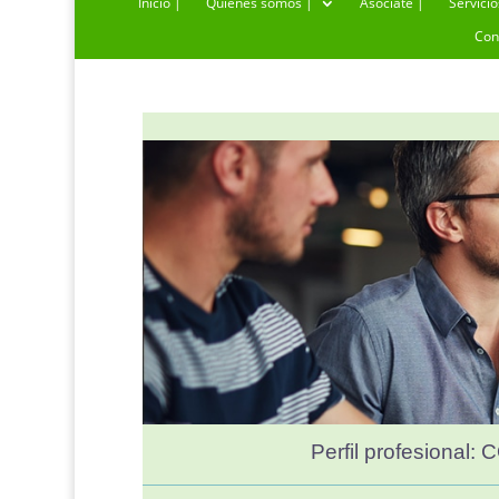
Inicio |
Quiénes somos |
Asóciate |
Servicio
Con
Perfil profesional
:
C