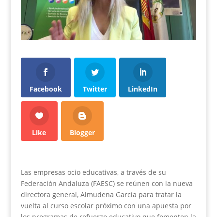
Facebook
Twitter
LinkedIn
Like
Blogger
Las empresas ocio educativas, a través de su
Federación Andaluza (FAESC) se reúnen con la nueva
directora general, Almudena García para tratar la
vuelta al curso escolar próximo con una apuesta por
los programas de refuerzo educativo que fomenten la