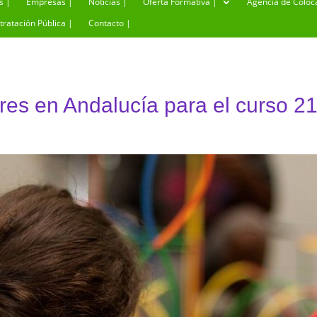
s |
Empresas |
Noticias |
Oferta Formativa |
Agencia de Coloc
tratación Pública |
Contacto |
res en Andalucía para el curso 2