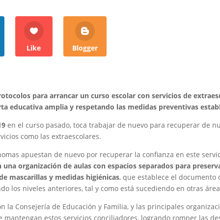
Like
Blogger
otocolos para arrancar un curso escolar con servicios de extraes
rta educativa amplia y respetando las medidas preventivas estable
19
en el curso pasado, toca trabajar de nuevo para recuperar de nu
vicios como las extraescolares.
mas apuestan de nuevo por recuperar la confianza en este servicio
n una organización de aulas con espacios separados para preserva
de mascarillas y medidas higiénicas
, que establece el documento d
ndo los niveles anteriores, tal y como está sucediendo en otras áreas
 la Consejería de Educación y Familia, y las principales organiza
e mantengan estos servicios conciliadores, logrando romper las de