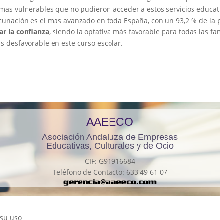
mas vulnerables que no pudieron acceder a estos servicios educati
acunación es el mas avanzado en toda España, con un 93,2 % de la
ar la confianza
, siendo la optativa más favorable para todas las fa
 desfavorable en este curso escolar.
AAEECO
Asociación Andaluza de Empresas
Educativas, Culturales y de Ocio
CIF: G91916684
Teléfono de Contacto: 633 49 61 07
 su uso