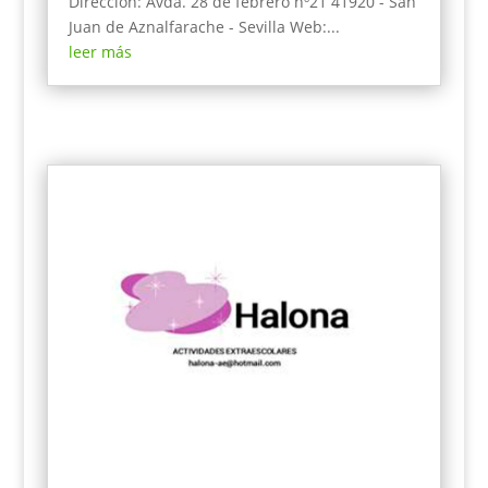
Dirección: Avda. 28 de febrero nº21 41920 - San
Juan de Aznalfarache - Sevilla Web:...
leer más